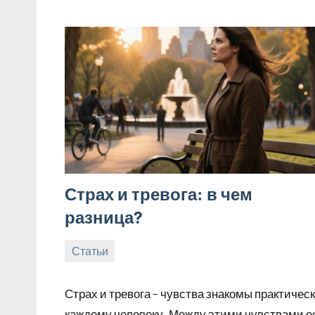
Страх и тревога: в чем
разница?
Статьи
25.10.2025
tvorser
Нет
комментариев
Страх и тревога – чувства знакомы практичес
каждому человеку. Между этими чувствами е