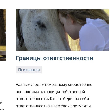
Границы ответственности
Психология
29.07.2019
tvorser
Нет
комментариев
Разным людям по-разному свойственно
воспринимать границы собственной
ответственности. Кто-то берет на себя
ки
ответственность за все свои поступки и
сть