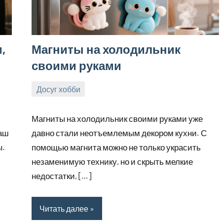
,
Магниты на холодильник
своими руками
Досуг хобби
25.10.2025
tvorser
Нет
комментариев
Магниты на холодильник своими руками уже
Ваш
давно стали неотъемлемым декором кухни. С
ы.
помощью магнита можно не только украсить
незаменимую технику, но и скрыть мелкие
недостатки, […]
Читать далее