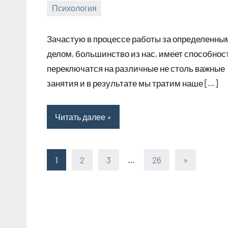
Психология
29.07.2019
tvorser
1
комментарий
Зачастую в процессе работы за определенны
делом, большинство из нас, имеет способнос
переключатся на различные не столь важные
занятия и в результате мы тратим наше […]
Читать далее
Пагинация
Следующи
1
2
3
…
26
»
записи
записей