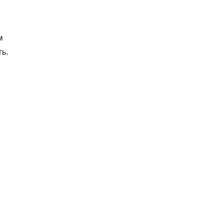
м
ть,
е