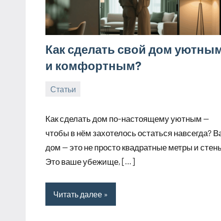
Как сделать свой дом уютным
и комфортным?
Статьи
25.10.2025
tvorser
Нет
комментариев
Как сделать дом по-настоящему уютным —
чтобы в нём захотелось остаться навсегда? 
дом — это не просто квадратные метры и стен
Это ваше убежище, […]
Читать далее