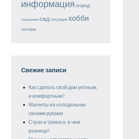
информация
огород
хобби
сад
ситуация
отношения
человек
Свежие записи
Как сделать свой дом уютным,
и комфортным?
Магниты на холодильник
своими руками
Страх и тревога: в чем
разница?